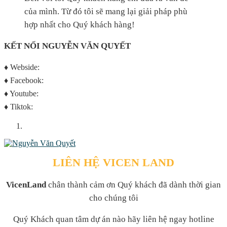
của mình. Từ đó tôi sẽ mang lại giải pháp phù
hợp nhất cho Quý khách hàng!
KẾT NỐI NGUYỄN VĂN QUYẾT
♦️ Webside:
https://nguyenvanquyet.vn/
♦️ Facebook:
https://fb/nguyenvanquyet
♦️ Youtube:
https://youtube/nguyenvanquyet
♦️ Tiktok:
https://tiktok/nguyenvanquyet
LIÊN HỆ VICEN LAND
VicenLand
chân thành cảm ơn Quý khách đã dành thời gian
cho chúng tôi
Quý Khách quan tâm dự án nào hãy liên hệ ngay hotline