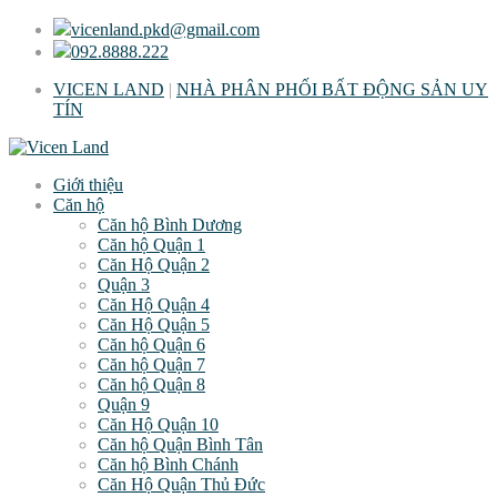
vicenland.pkd@gmail.com
092.8888.222
VICEN LAND
|
NHÀ PHÂN PHỐI BẤT ĐỘNG SẢN UY
TÍN
Giới thiệu
Căn hộ
Căn hộ Bình Dương
Căn hộ Quận 1
Căn Hộ Quận 2
Quận 3
Căn Hộ Quận 4
Căn Hộ Quận 5
Căn hộ Quận 6
Căn hộ Quận 7
Căn hộ Quận 8
Quận 9
Căn Hộ Quận 10
Căn hộ Quận Bình Tân
Căn hộ Bình Chánh
Căn Hộ Quận Thủ Đức