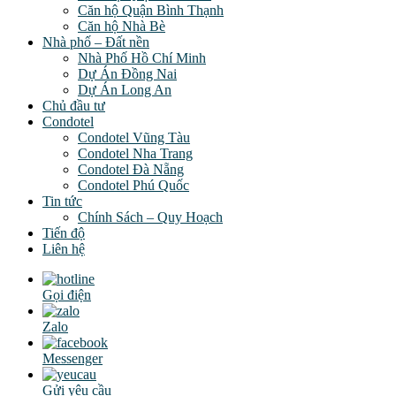
Căn hộ Quận Bình Thạnh
Căn hộ Nhà Bè
Nhà phố – Đất nền
Nhà Phố Hồ Chí Minh
Dự Án Đồng Nai
Dự Án Long An
Chủ đầu tư
Condotel
Condotel Vũng Tàu
Condotel Nha Trang
Condotel Đà Nẵng
Condotel Phú Quốc
Tin tức
Chính Sách – Quy Hoạch
Tiến độ
Liên hệ
Gọi điện
Zalo
Messenger
Gửi yêu cầu