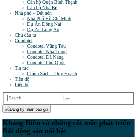
Căn hộ Quận Bình Thạnh
Căn hộ Nhà Bè
Nhà phố – Đất nền
Nhà Phố Hồ Chí Minh
Dự Án Đồng Nai
Dự Án Long An
Chủ đầu tư
Condotel
Condotel Vũng Tàu
Condotel Nha Trang
Condotel Đà Nẵng
Condotel Phú Quốc
Tin tức
Chính Sách – Quy Hoạch
Tiến độ
Liên hệ
Đăng ký nhận báo giá
Khang Điền và những cột mốc phát triển
Bất động sản nổi bật