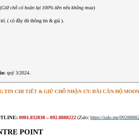
(
Giữ chỗ có hoàn lại 100% tiền nếu không mua
)
í. ( có đầy đủ thông tin & giá ).
ân
: quý 3/2024.
 TIN CHI TIẾT & GIỮ CHỖ NHẬN ƯU ĐÃI CĂN HỘ MOO
TLINE:
0901.832838 – 092.8888222
(Zalo:
https://zalo.me/0928888
NTRE POINT