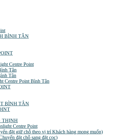
int
H BÌNH TÂN
POINT
ght Centre Point
Bình Tân
Bình Tân
ht Centre Point Bình Tân
OINT
T BÌNH TÂN
OINT
 THỊNH
nlight Centre Point
uyển đặt giữ chỗ theo vị trí Khách hàng mong muốn)
Chuyển đặt chỗ sang đặt cọc)