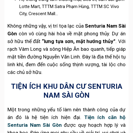
Lotte Mart, TTTM Satra Phạm Hùng, TTTM SC Vivo
City, Crescent Mall…
Không những vậy, vị trí tọa lạc của
Senturia Nam Sài
Gòn
còn vô cùng hài hòa về mặt phong thủy. Dự án
sở hữu thế đất
“lưng tựa sơn, mặt hướng thủy”
. Với
rạch Vàm Long và sông Hiệp Ân bao quanh, tiếp giáp
mặt tiền đường Nguyễn Văn Linh. Đây là địa thế hội tụ
linh khí, đem đến cuộc sống thịnh vượng, tài lộc cho
các chủ sở hữu.
TIỆN ÍCH KHU DÂN CƯ SENTURIA
NAM SÀI GÒN
Một trong những yếu tố làm nên thành công của dự
án đó là hệ tiện ích hiện đại.
Tiện ích căn hộ
Senturia Nam Sài Gòn
được quy hoạch hợp lý và
khoa học. Đáp ứng mọi nhu cầu về giải trí, vui chơi và