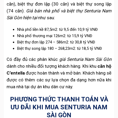
căn), biệt thự đơn lập (30 căn) và biệt thự song lập
(74 căn).
Giá bán nhà phố và biệt thự Senturia Nam
Sài Gòn hiện tại
như sau:
Nhà phố liền kề 87,5m2: từ 9,5 đến 10,9 tỷ VNĐ
Nhà phố thương mại 126m2: từ 15,9 tỷ VNĐ
Biệt thự đơn lập 274 – 586m2: từ 30,8 tỷ VNĐ
Biệt thự song lập 180 – 268,23m2: từ 18,5 tỷ VNĐ
Có đầy đủ các phân khúc
giá Senturia Nam Sài Gòn
dành cho nhiều đối tượng khách hàng. Khi khu
căn hộ
C’entella
được hoàn thành và mở bán. Khách hàng sẽ
được có thêm các sự lựa chọn đa dạng hơn nữa khi
mua nhà tại dự án khu dân cư này.
PHƯƠNG THỨC THANH TOÁN VÀ
ƯU ĐÃI KHI MUA SENTURIA NAM
SÀI GÒN