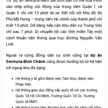
Từ dự án
Senturia Nam Sài Gòn
, bạn có thể hòa mình
vào nhịp sống sôi động của trung tâm Quận 1 và
Quận 5 chỉ với 15 phút lái xe. Kết nối với Khu đô thị
Phú Mỹ Hưng – trung tâm tài chính của thành phố chỉ
mất 10 phút. Dễ dàng tiếp cận Khu dân cư Trung Sơn
chỉ sau 7 phút. Di chuyển tới các tỉnh miền Tây một
cách thuận tiện thông qua trục đường Nguyễn Văn
Linh.
Ngoài ra cộng đồng dân cư sinh sống tại
dự án
Senturia Bình Chánh
cũng được hưởng lợi từ hệ tiện
ích ngoại khu đa dạng:
Hệ thống y tế gồm Bệnh viện Tâm Đức, Bệnh viện
Pháp Việt…
Hệ thống giáo dục đẳng cấp quốc tế với các trường
Quốc Tế Hồ Chí Minh, Trường Quốc Tế Úc, Trường
Quốc tế RMIT…
Hệ thống trung tâm thương mại, siêu thị sầm uất gồm