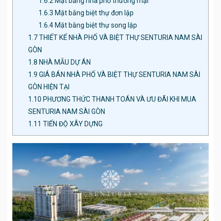
1.6.2
Mặt bằng nhà phố thương mại
1.6.3
Mặt bằng biệt thự đơn lập
1.6.4
Mặt bằng biệt thự song lập
1.7
THIẾT KẾ NHÀ PHỐ VÀ BIỆT THỰ SENTURIA NAM SÀI
GÒN
1.8
NHÀ MẪU DỰ ÁN
1.9
GIÁ BÁN NHÀ PHỐ VÀ BIỆT THỰ SENTURIA NAM SÀI
GÒN HIỆN TẠI
1.10
PHƯƠNG THỨC THANH TOÁN VÀ ƯU ĐÃI KHI MUA
SENTURIA NAM SÀI GÒN
1.11
TIẾN ĐỘ XÂY DỰNG