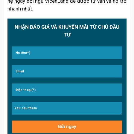
hệ ngay đội ngũ VicenLand để được tư vấn và hỗ trợ
nhanh nhất.
NHẬN BÁO GIÁ VÀ KHUYẾN MÃI TỪ CHỦ ĐẦU
TƯ