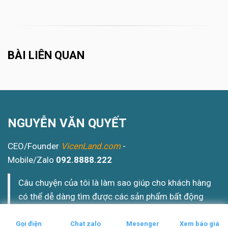
BÀI LIÊN QUAN
NGUYỄN VĂN QUYẾT
CEO/Founder
VicenLand.com
-
Mobile/Zalo
092.8888.222
Câu chuyện của tôi là làm sao giúp cho khách hàng
có thể dễ dàng tìm được các sản phẩm bất động
sản an cư - đầu tư an toàn theo phương châm:
"
Mua nhà dễ dàng & Đầu tư thông minh
".
Gọi điện
Chat zalo
Mesenger
Xem báo giá