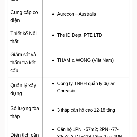
Cung cấp c
ơ
Aurecon – Australia
điện
Thiết kế Nội
The ID Dept. PTE LTD
thất
Giám sát và
THAM & WONG (Việt Nam)
thẩm tra kết
cấu
Công ty TNHH quản lý dự án
Quản lý xây
Coreasia
dựng
Số lượng tòa
3 tháp căn hộ cao 12-18 tầng
tháp
Căn hộ 1PN ~57m2; 2PN ~77-
Diện tích căn
82m2; 3PN ~119-125m2 và 4PN