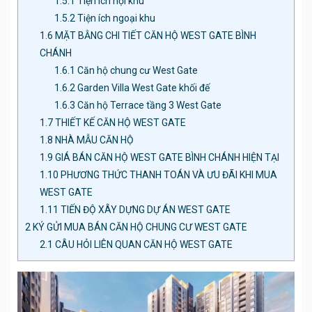
1.5.1
Tiện ích nội khu
1.5.2
Tiện ích ngoại khu
1.6
MẶT BẰNG CHI TIẾT CĂN HỘ WEST GATE BÌNH
CHÁNH
1.6.1
Căn hộ chung cư West Gate
1.6.2
Garden Villa West Gate khối đế
1.6.3
Căn hộ Terrace tầng 3 West Gate
1.7
THIẾT KẾ CĂN HỘ WEST GATE
1.8
NHÀ MẪU CĂN HỘ
1.9
GIÁ BÁN CĂN HỘ WEST GATE BÌNH CHÁNH HIỆN TẠI
1.10
PHƯƠNG THỨC THANH TOÁN VÀ ƯU ĐÃI KHI MUA
WEST GATE
1.11
TIẾN ĐỘ XÂY DỰNG DỰ ÁN WEST GATE
2
KÝ GỬI MUA BÁN CĂN HỘ CHUNG CƯ WEST GATE
2.1
CÂU HỎI LIÊN QUAN CĂN HỘ WEST GATE