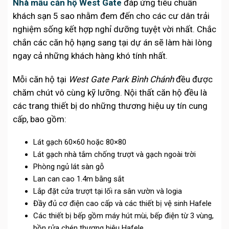
Nhà mẫu căn hộ West Gate
đáp ứng tiêu chuẩn
khách sạn 5 sao nhằm đem đến cho các cư dân trải
nghiệm sống kết hợp nghỉ dưỡng tuyệt vời nhất. Chắc
chắn các căn hộ hạng sang tại dự án sẽ làm hài lòng
ngay cả những khách hàng khó tính nhất.
Mỗi căn hộ tại
West Gate Park Bình Chánh
đều được
chăm chút vô cùng kỹ lưỡng. Nội thất căn hộ đều là
các trang thiết bị do những thương hiệu uy tín cung
cấp, bao gồm:
Lát gạch 60×60 hoặc 80×80
Lát gạch nhà tắm chống trượt và gạch ngoài trời
Phòng ngủ lát sàn gỗ
Lan can cao 1.4m bằng sắt
Lắp đặt cửa trượt tại lối ra sân vườn và logia
Đầy đủ cơ điện cao cấp và các thiết bị vệ sinh Hafele
Các thiết bị bếp gồm máy hút mùi, bếp điện từ 3 vùng,
bồn rửa chén thương hiệu Hafele