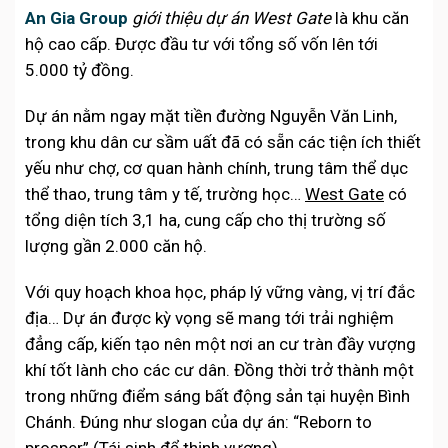
An Gia Group
giới thiệu dự án West Gate
là khu căn
hộ cao cấp. Được đầu tư với tổng số vốn lên tới
5.000 tỷ đồng.
Dự án nằm ngay mặt tiền đường Nguyễn Văn Linh,
trong khu dân cư sầm uất đã có sẵn các tiện ích thiết
yếu như chợ, cơ quan hành chính, trung tâm thể dục
thể thao, trung tâm y tế, trường học…
West Gate
có
tổng diện tích 3,1 ha, cung cấp cho thị trường số
lượng gần 2.000 căn hộ.
Với quy hoạch khoa học, pháp lý vững vàng, vị trí đắc
địa… Dự án được kỳ vọng sẽ mang tới trải nghiệm
đẳng cấp, kiến tạo nên một nơi an cư tràn đầy vượng
khí tốt lành cho các cư dân. Đồng thời trở thành một
trong những điểm sáng bất động sản tại huyện Bình
Chánh. Đúng như slogan của dự án: “Reborn to
prosper” (Tái sinh để thịnh vượng).