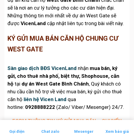
sẽ là nơi an cư lý tưởng cho các cư dân hiện đại.
Những thông tin mới nhất về dự án West Gate sẽ
được
VicenLand
cập nhật liên tục trong bài viết này.
KÝ GỬI MUA BÁN CĂN HỘ CHUNG CƯ
WEST GATE
Sàn giao dịch BĐS VicenLand
nhận
mua bán, ký
gửi, cho thuê nhà phố, biệt thự, Shophouse, căn
hộ
tại
dự án West Gate Bình Chánh
, Quý khách có
nhu cầu cần hỗ trợ về việc mua bán, ký gửi cho thuê
căn hộ
liên hệ Vicen Land
qua
hotline:
0928888222
(Zalo/ Viber/ Mesenger) 24/7.
FORM THÔNG TIN KÝ GỬI MUA BÁN – CHUYỂN
NHƯỢNG – CHO THUÊ
Gọi điện
Chat zalo
Mesenger
Xem báo giá