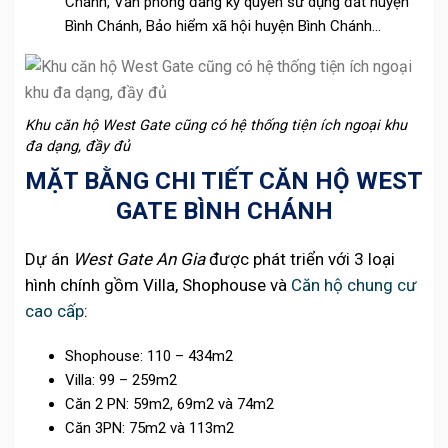
Chánh, Văn phòng đăng ký quyền sử dụng đất huyện
Bình Chánh, Bảo hiểm xã hội huyện Bình Chánh…
Khu căn hộ West Gate cũng có hệ thống tiện ích ngoại khu
đa dạng, đầy đủ
MẶT BẰNG CHI TIẾT CĂN HỘ WEST
GATE BÌNH CHÁNH
Dự án
West Gate An Gia
được phát triển với 3 loại
hình chính gồm Villa, Shophouse và
Căn hộ chung cư
cao cấp
:
Shophouse: 110 – 434m2
Villa: 99 – 259m2
Căn 2 PN: 59m2, 69m2 và 74m2
Căn 3PN: 75m2 và 113m2