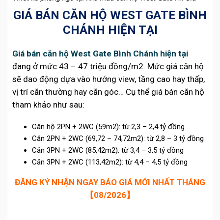
GIÁ BÁN CĂN HỘ WEST GATE BÌNH
CHÁNH HIỆN TẠI
Giá bán căn hộ West Gate Bình Chánh hiện tại
đang ở mức 43 – 47 triệu đồng/m2. Mức giá căn hộ
sẽ dao động dựa vào hướng view, tầng cao hay thấp,
vị trí căn thường hay căn góc… Cụ thể giá bán căn hộ
tham khảo như sau:
Căn hộ 2PN + 2WC (59m2): từ 2,3 – 2,4 tỷ đồng
Căn 2PN + 2WC (69,72 – 74,72m2): từ 2,8 – 3 tỷ đồng
Căn 3PN + 2WC (85,42m2): từ 3,4 – 3,5 tỷ đồng
Căn 3PN + 2WC (113,42m2): từ 4,4 – 4,5 tỷ đồng
ĐĂNG KÝ NHẬN NGAY BÁO GIÁ MỚI NHẤT THÁNG
【08/2026】