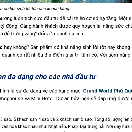
 cơ hội sinh lời lớn cho khách hàng.
ương luôn tích cực đầu tư để cải thiện cơ sở hạ tầng. Một 
 tỷ đồng. Cảng hành khách được quy hoạch lại nâng sức chứ
à đẻ trứng vàng” đối với ngành du lịch.
ốc
hay không? Sản phẩm có khả năng sinh lời tốt hay không
g quanh có rất nhiều địa điểm giải trí tầm cỡ. Với tiềm năn
n đa dạng cho các nhà đầu tư
 chính là sự đa dạng về các hạng mục.
Grand World Phú Qu
 Shophouse và Mini Hotel. Dự án hứa hẹn sẽ đáp ứng được 
 sao, 5 khách sạn 4 sao và 2 khách sạn 5 sao. Tổng số lượng lên đ
 văn hóa khác nhau như: Nhật Bản, Pháp, Địa trung hải. Nơi đây hứa 