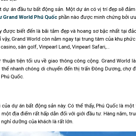
 một dự án đầu tư bất động sản. Một dự án có vị trí đẹp sẽ đả
tư Grand World Phú Quốc
phần nào được minh chứng bởi ưu 
ày được biết đến là bãi tắm đẹp và hoang sơ bậc nhất tại đả
 vậy, Grand World còn nằm ngay tại trung tâm của khu phức 
casino, sân golf, Vinpearl Land, Vinpearl Safari,…
ự thuận tiện tối ưu về giao thông công cộng. Grand World là
ó thể nhanh chóng di chuyển đến thị trấn Đông Dương, chợ
i Phú Quốc.
i của dự án bất động sản này. Có thể thấy, Phú Quốc là một 
 một địa điểm rất hấp dẫn đối với giới đầu tư. Hàng năm, tr
nghỉ dưỡng của khách là rất lớn.