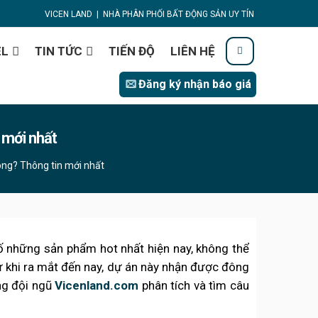
VICEN LAND
|
NHÀ PHÂN PHỐI BẤT ĐỘNG SẢN UY TÍN
EL
TIN TỨC
TIẾN ĐỘ
LIÊN HỆ
Đăng ký nhận báo giá
 mới nhất
ng? Thông tin mới nhất
ố những sản phẩm hot nhất hiện nay, không thể
 khi ra mắt đến nay, dự án này nhận được đông
ng đội ngũ
Vicenland.com
phân tích và tìm câu