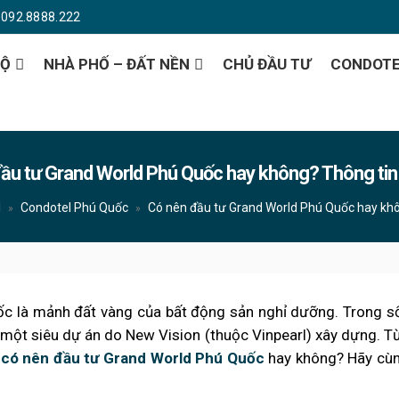
092.8888.222
HỘ
NHÀ PHỐ – ĐẤT NỀN
CHỦ ĐẦU TƯ
CONDOT
ầu tư Grand World Phú Quốc hay không? Thông tin
l
Condotel Phú Quốc
Có nên đầu tư Grand World Phú Quốc hay khô
»
»
ốc là mảnh đất vàng của bất động sản nghỉ dưỡng. Trong s
một siêu dự án do New Vision (thuộc Vinpearl) xây dựng. Từ
ự
có nên đầu tư Grand World Phú Quốc
hay không? Hãy cù