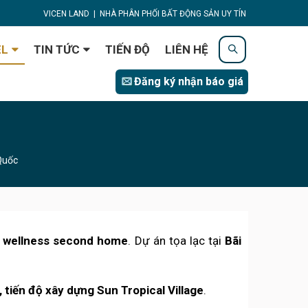
VICEN LAND
|
NHÀ PHÂN PHỐI BẤT ĐỘNG SẢN UY TÍN
EL
TIN TỨC
TIẾN ĐỘ
LIÊN HỆ
Đăng ký nhận báo giá
Quốc
wellness second home
. Dự án tọa lạc tại
Bãi
 tiến độ xây dựng Sun Tropical Village
.