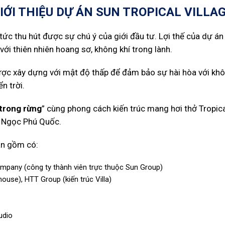
IỚI THIỆU DỰ ÁN SUN TROPICAL VILLA
tức thu hút được sự chú ý của giới đầu tư. Lợi thế của dự án t
với thiên nhiên hoang sơ, không khí trong lành.
ược xây dựng với mật độ thấp để đảm bảo sự hài hòa với kh
n trời.
 trong rừng
” cùng phong cách kiến trúc mang hơi thở Tropica
o Ngọc Phú Quốc.
án gồm có:
mpany (công ty thành viên trực thuộc Sun Group)
house), HTT Group (kiến trúc Villa)
udio