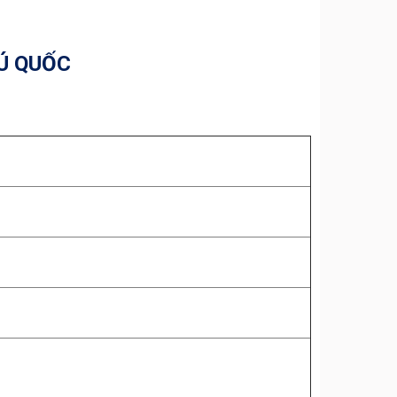
Ú QUỐC