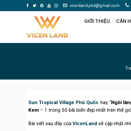
vicenland.pkd@gmail.com
GIỚI THIỆU
CĂN 
Tr
Sun Tropical Village Phú Quốc
hay “
Ngôi làn
Kem
– 1 trong 50 bãi biển đẹp nhất trên thế giớ
Bài viết sau đây của
VicenLand
sẽ cập nhật nh