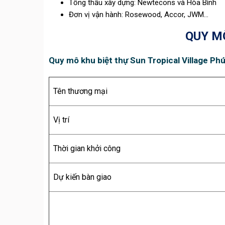
Tổng thầu xây dựng: Newtecons và Hòa Bình
Đơn vị vận hành: Rosewood, Accor, JWM…
QUY M
Quy mô khu biệt thự Sun Tropical Village Ph
Tên thương mại
Vị trí
Thời gian khởi công
Dự kiến bàn giao