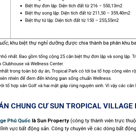
Biệt thự đơn lập: Diện tích đất từ 216 – 550,13m2
Biệt thự song lập: Diện tích đất từ 211,50 – 359,40m2
Biệt thự tứ lập: Diện tích đất từ 150 – 255,55m2
Quốc
, khu biệt thự nghỉ dưỡng được chia thành ba phân khu 
 nhỏ nhất. Bao gồm tổng cộng 25 căn biệt thự đơn lập và song lập. Tr
ợp Clubhouse và Wellness Center.
 nhất trong toàn bộ dự án, Tropical Park có tới ba tổ hợp công viên r
hiên nhiên để đem đến không gian sống chuẩn Wellness.
i tổ hợp sân Golf và hai mặt giáp rừng nguyên sinh. Vì vậy các căn biệ
ÁN CHUNG CƯ SUN TROPICAL VILLAGE 
lage Phú Quốc
là Sun Property
(công ty thành viên trực th
ng lĩnh vực bất động sản. Công ty chuyên về các dòng bất độ