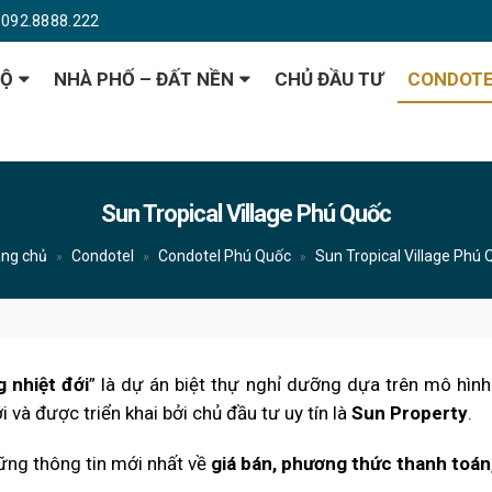
092.8888.222
HỘ
NHÀ PHỐ – ĐẤT NỀN
CHỦ ĐẦU TƯ
CONDOT
Sun Tropical Village Phú Quốc
ang chủ
Condotel
Condotel Phú Quốc
Sun Tropical Village Phú 
»
»
»
g nhiệt đới
” là dự án biệt thự nghỉ dưỡng dựa trên mô hình
i và được triển khai bởi chủ đầu tư uy tín là
Sun Property
.
ững thông tin mới nhất về
giá bán, phương thức thanh toán,