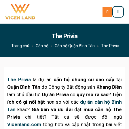
The Privia
Trang chủ
Căn hộ
Căn hộ Quận Bình Tân
The Privia
»
»
»
The Privia
là dự án
căn hộ chung cư cao cấp
tại
Quận Bình Tân
do Công ty Bất động sản
Khang Điền
làm chủ đầu tư.
Dự án Privia
có
quy mô ra sao
?
Tiện
ích có gì nổi bật
hơn so với các
dự án căn hộ Bình
Tân
khác?
Giá bán và ưu đãi
đặt
mua căn hộ The
Privia
chi tiết? Tất cả sẽ được đội ngũ
Vicenland.com
tổng hợp và cập nhật trong bài viết