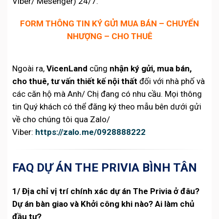
Viber/ Mesenger) 24/7.
FORM THÔNG TIN KÝ GỬI MUA BÁN – CHUYỂN
NHƯỢNG – CHO THUÊ
Ngoài ra,
VicenLand
cũng
nhận ký gửi, mua bán,
cho thuê, tư vấn thiết kế nội thất
đối với nhà phố và
các căn hộ mà Anh/ Chị đang có nhu cầu. Mọi thông
tin Quý khách có thể đăng ký theo mẫu bên dưới gửi
về cho chúng tôi qua Zalo/
Viber:
https://zalo.me/0928888222
FAQ DỰ ÁN THE PRIVIA BÌNH TÂN
1/ Địa chỉ vị trí chính xác dự án The Privia ở đâu?
Dự án bàn giao và Khởi công khi nào? Ai làm chủ
đầu tư?