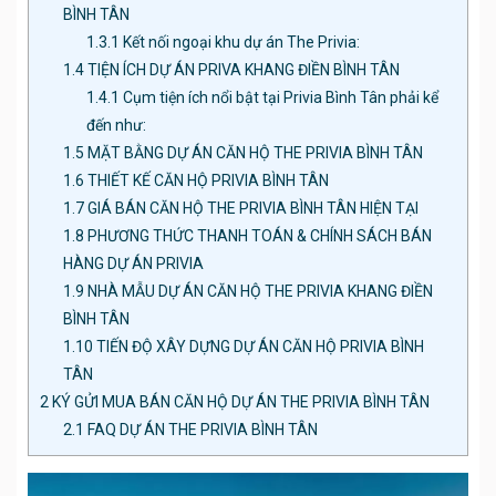
BÌNH TÂN
1.3.1
Kết nối ngoại khu dự án The Privia:
1.4
TIỆN ÍCH DỰ ÁN PRIVA KHANG ĐIỀN BÌNH TÂN
1.4.1
Cụm tiện ích nổi bật tại Privia Bình Tân phải kể
đến như:
1.5
MẶT BẰNG DỰ ÁN CĂN HỘ THE PRIVIA BÌNH TÂN
1.6
THIẾT KẾ CĂN HỘ PRIVIA BÌNH TÂN
1.7
GIÁ BÁN CĂN HỘ THE PRIVIA BÌNH TÂN HIỆN TẠI
1.8
PHƯƠNG THỨC THANH TOÁN & CHÍNH SÁCH BÁN
HÀNG DỰ ÁN PRIVIA
1.9
NHÀ MẪU DỰ ÁN CĂN HỘ THE PRIVIA KHANG ĐIỀN
BÌNH TÂN
1.10
TIẾN ĐỘ XÂY DỰNG DỰ ÁN CĂN HỘ PRIVIA BÌNH
TÂN
2
KÝ GỬI MUA BÁN CĂN HỘ DỰ ÁN THE PRIVIA BÌNH TÂN
2.1
FAQ DỰ ÁN THE PRIVIA BÌNH TÂN