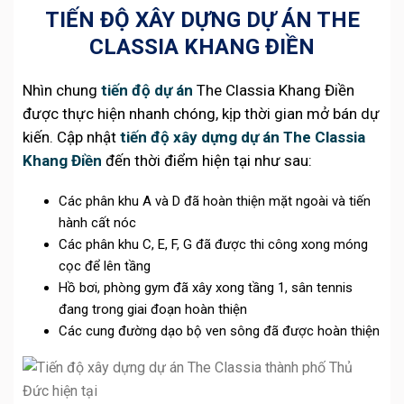
TIẾN ĐỘ XÂY DỰNG DỰ ÁN THE
CLASSIA KHANG ĐIỀN
Nhìn chung
tiến độ dự án
The Classia Khang Điền
được thực hiện nhanh chóng, kịp thời gian mở bán dự
kiến. Cập nhật
tiến độ xây dựng dự án The Classia
Khang Điền
đến thời điểm hiện tại như sau:
Các phân khu A và D đã hoàn thiện mặt ngoài và tiến
hành cất nóc
Các phân khu C, E, F, G đã được thi công xong móng
cọc để lên tầng
Hồ bơi, phòng gym đã xây xong tầng 1, sân tennis
đang trong giai đoạn hoàn thiện
Các cung đường dạo bộ ven sông đã được hoàn thiện