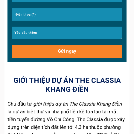
GIỚI THIỆU DỰ ÁN THE CLASSIA
KHANG ĐIỀN
Chủ đầu tư
giới thiệu dự án The Classia Khang Điền
là dự án biệt thự và nhà phố liền kề tọa lạc tại mặt
tiền tuyến đường Võ Chí Công. The Classia được xây
dựng trên diện tích đất lên tới 4,3 ha thuộc phường