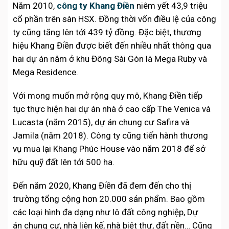
Năm 2010,
công ty Khang Điền
niêm yết 43,9 triệu
cổ phần trên sàn HSX. Đồng thời vốn điều lệ của công
ty cũng tăng lên tới 439 tỷ đồng. Đặc biệt, thương
hiệu Khang Điền được biết đến nhiều nhất thông qua
hai dự án nằm ở khu Đông Sài Gòn là Mega Ruby và
Mega Residence.
Với mong muốn mở rộng quy mô, Khang Điền tiếp
tục thực hiện hai dự án nhà ở cao cấp The Venica và
Lucasta (năm 2015), dự án chung cư Safira và
Jamila (năm 2018). Công ty cũng tiến hành thương
vụ mua lại Khang Phúc House vào năm 2018 để sở
hữu quỹ đất lên tới 500 ha.
Đến năm 2020, Khang Điền đã đem đến cho thị
trường tổng cộng hơn 20.000 sản phẩm. Bao gồm
các loại hình đa dạng như lô đất công nghiệp, Dự
án chung cư, nhà liên kế, nhà biệt thự, đất nền… Cũng