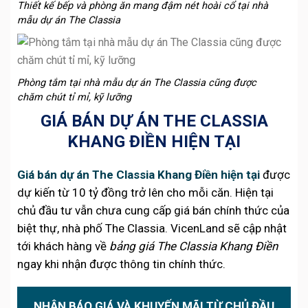
Thiết kế bếp và phòng ăn mang đậm nét hoài cổ tại nhà
mẫu dự án The Classia
Phòng tắm tại nhà mẫu dự án The Classia cũng được
chăm chút tỉ mỉ, kỹ lưỡng
GIÁ BÁN DỰ ÁN THE CLASSIA
KHANG ĐIỀN HIỆN TẠI
Giá bán dự án The Classia Khang Điền hiện tại
được
dự kiến từ 10 tỷ đồng trở lên cho mỗi căn. Hiện tại
chủ đầu tư vẫn chưa cung cấp giá bán chính thức của
biệt thự, nhà phố The Classia. VicenLand sẽ cập nhật
tới khách hàng về
bảng giá The Classia Khang Điền
ngay khi nhận được thông tin chính thức.
NHẬN BÁO GIÁ VÀ KHUYẾN MÃI TỪ CHỦ ĐẦU