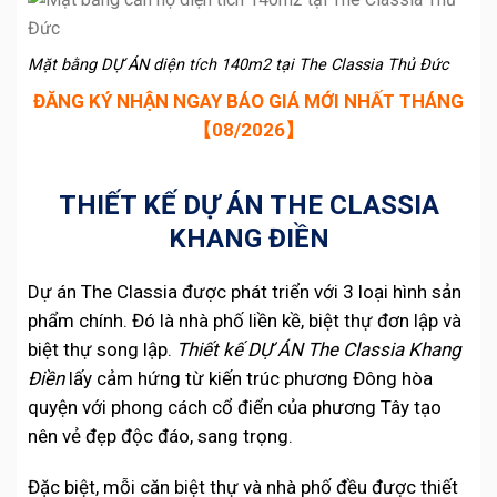
Mặt bằng DỰ ÁN diện tích 140m2 tại The Classia Thủ Đức
ĐĂNG KÝ NHẬN NGAY BÁO GIÁ MỚI NHẤT THÁNG
【08/2026】
THIẾT KẾ DỰ ÁN THE CLASSIA
KHANG ĐIỀN
Dự án The Classia được phát triển với 3 loại hình sản
phẩm chính. Đó là nhà phố liền kề, biệt thự đơn lập và
biệt thự song lập.
Thiết kế DỰ ÁN The Classia Khang
Điền
lấy cảm hứng từ kiến trúc phương Đông hòa
quyện với phong cách cổ điển của phương Tây tạo
nên vẻ đẹp độc đáo, sang trọng.
Đặc biệt, mỗi căn biệt thự và nhà phố đều được thiết