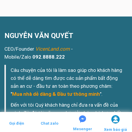
NGUYỄN VĂN QUYẾT
CEO/Founder
VicenLand.com
-
Mobile/Zalo
092.8888.222
Câu chuyện của tôi là làm sao giúp cho khách hàng
có thể dễ dàng tìm được các sản phẩm bất động
sản an cư - đầu tư an toàn theo phương châm:
"
Mua nhà dễ dàng & Đầu tư thông minh
".
Đến với tôi Quý khách hàng chỉ đưa ra vấn đề của
mình. Từ đó tôi sẽ mang lại giải pháp phù hợp nhất
cho Quý khách hàng!
Gọi điện
Chat zalo
Mesenger
Xem báo giá