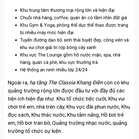
Khu trung tâm thương mại rộng lớn và hiện đại
Chuỗi nhà hàng, coffee, quán ăn có tầm nhìn đắt giá
Khu Gym & Yoga, phòng thể dục thể thao được trang
bị nhiều máy móc hiện đại
Tuyến đường dạo bộ sinh thái tuyệt đẹp, công viên và
khu vui chơi giải trí rợp bóng cây xanh
Khu vực The Lounge gồm hồ nước mặn, spa, nhà
hàng, quán cà phê, khu vực thưởng trà
Hệ thống an ninh nhiều lớp 24/24
Ngoài ra,
hạ tầng The Classia Khang Điền
còn có khu
quảng trường rộng lớn được đầu tư với đầy đủ các
tiện ích hiện đại như: Khu tổ chức tiệc cưới, Khu vui
chơi trẻ em, nhà trên cây, Khu vực đài phun nước, Khu
đọc sách, Khu thác nước, Khu tắm nắng, Hồ bơi trẻ
em, Hồ bơi tràn bờ, Quảng trường nhạc nước, quảng
trường tổ chức sự kiện…