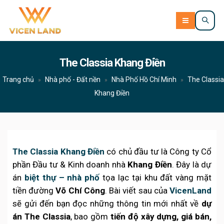
The Classia Khang Điền
Trang chủ
Nhà phố - Đất nền
Nhà Phố Hồ Chí Minh
The Classia
»
»
»
Khang Điền
The Classia Khang Điền
có chủ đầu tư là Công ty Cổ
phần Đầu tư & Kinh doanh nhà
Khang Điền
. Đây là dự
án
biệt thự – nhà phố
tọa lạc tại khu đất vàng mặt
tiền đường
Võ Chí Công
. Bài viết sau của
VicenLand
sẽ gửi đến bạn đọc những thông tin mới nhất về
dự
án The Classia
, bao gồm
tiến độ xây dựng, giá bán,