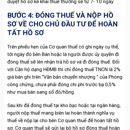
duyệt hồ sơ kê khai thuế thường sẽ từ 7- 10 ngày.
BƯỚC 4: ĐÓNG THUẾ VÀ NỘP HỒ
SƠ VỀ CHO CHỦ ĐẦU TƯ ĐỂ HOÀN
TẤT HỒ SƠ
Trên phiếu hẹn của Cơ quan thuế có ghi ngày cụ thể,
tới ngày đó bên Bán hoặc là người được ủy quyền đi
đóng thuế sẽ lên nhận trả hồ sơ và đi đóng thuế. Đối
với Căn hộ dạng HĐMB thì chỉ đóng thuế TNCN là 2%
giá bán ghi trên “Văn bản chuyển nhượng ” của Phòng
công chứng, chưa phải đóng chi phí trước bạ 0,5%
như mua bán sang sổ đỏ/hồng.
Sau khi đã đóng thuế tại kho bạc hoặc tại ngân hàng,
người nộp thuế mang biên lai hoàn thành nghĩa vụ
thuế về nộp lại cho bên Cơ quan thuế để hoàn tất hồ
sơ. Cơ quan thuế sẽ gửi lại bộ hồ sơ đóng thuế hoàn