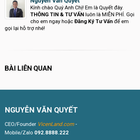
Nguyễn Văn Quyết
Kính chào Quý Anh Chị! Em là Quyết đây.
THÔNG TIN & TƯ VẤN
luôn là MIỄN PHÍ. Gọi
cho em ngay hoặc
Đăng Ký Tư Vấn
để em
gọi lại hỗ trợ nhé!
BÀI LIÊN QUAN
NGUYỄN VĂN QUYẾT
CEO/Founder
VicenLand.com
-
Mobile/Zalo
092.8888.222