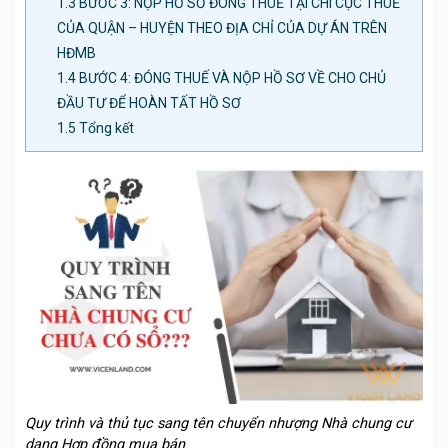
1.3
BƯỚC 3: NỘP HỒ SƠ ĐÓNG THUẾ TẠI CHI CỤC THUẾ
CỦA QUẬN – HUYỆN THEO ĐỊA CHỈ CỦA DỰ ÁN TRÊN
HĐMB
1.4
BƯỚC 4: ĐÓNG THUẾ VÀ NỘP HỒ SƠ VỀ CHO CHỦ
ĐẦU TƯ ĐỂ HOÀN TẤT HỒ SƠ
1.5
Tổng kết
Quy trình và thủ tục sang tên chuyển nhượng Nhà chung cư
dạng Hợp đồng mua bán