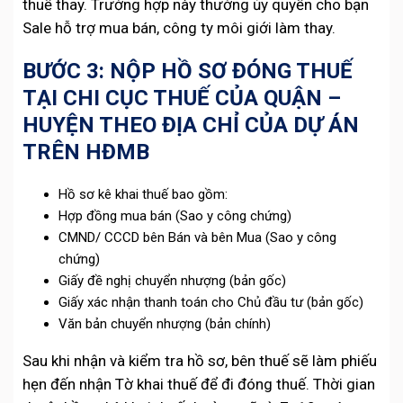
thuế thay. Trường hợp này thường ủy quyền cho bạn
Sale hỗ trợ mua bán, công ty môi giới làm thay.
BƯỚC 3: NỘP HỒ SƠ ĐÓNG THUẾ
TẠI CHI CỤC THUẾ CỦA QUẬN –
HUYỆN THEO ĐỊA CHỈ CỦA DỰ ÁN
TRÊN HĐMB
Hồ sơ kê khai thuế bao gồm:
Hợp đồng mua bán (Sao y công chứng)
CMND/ CCCD bên Bán và bên Mua (Sao y công
chứng)
Giấy đề nghị chuyển nhượng (bản gốc)
Giấy xác nhận thanh toán cho Chủ đầu tư (bản gốc)
Văn bản chuyển nhượng (bản chính)
Sau khi nhận và kiểm tra hồ sơ, bên thuế sẽ làm phiếu
hẹn đến nhận Tờ khai thuế để đi đóng thuế. Thời gian