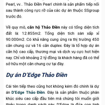
Pearl, vv… Thảo Điền Pearl chính là sản phẩm tiếp nối
sau thành công rực rỡ của các dự án thuộc SSgroup
trước đó.
Về quy mô,
căn hộ Thảo Điền
này có tổng diện tích
đất là: 12.855m2. Tổng diện tích sàn xấp xỉ
90.000m2. Có khả năng cung ứng ra thị trường 450
căn chung cư và 16 căn duplex. Đây là tổ hợp dự án
căn hộ cao cấp, thương mại và dịch vụ cực hot hiện
nay. Chỉ với khoảng 2 tỷ đồng là khách hàng đã có thể
sở hữu một căn chung cư tại đây.
Dự án D’Edge Thảo Điền
Cái tên tiếp theo cũng hot không kém đó chính là dự
án
D’Edge Thảo Điền
. Đây là sản phẩm thuộc phân
khúc siêu cao cấp đầu tiên mà chúng tôi muốn giới
thiệu trong danh sách này. D’Edge là đứa con tinh