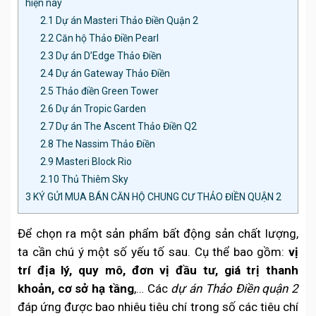
hiện nay
2.1
Dự án Masteri Thảo Điền Quận 2
2.2
Căn hộ Thảo Điền Pearl
2.3
Dự án D’Edge Thảo Điền
2.4
Dự án Gateway Thảo Điền
2.5
Thảo điền Green Tower
2.6
Dự án Tropic Garden
2.7
Dự án The Ascent Thảo Điền Q2
2.8
The Nassim Thảo Điền
2.9
Masteri Block Rio
2.10
Thủ Thiêm Sky
3
KÝ GỬI MUA BÁN CĂN HỘ CHUNG CƯ THẢO ĐIỀN QUẬN 2
Để chọn ra một sản phẩm bất động sản chất lượng,
ta cần chú ý một số yếu tố sau. Cụ thể bao gồm:
vị
trí địa lý, quy mô, đơn vị đầu tư, giá trị thanh
khoản, cơ sở hạ tầng
,… Các
dự án Thảo Điền quận 2
đáp ứng được bao nhiêu tiêu chí trong số các tiêu chí