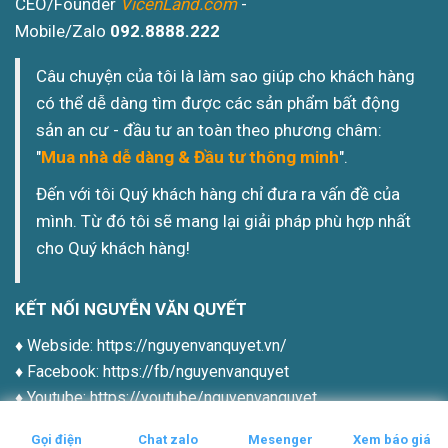
CEO/Founder
VicenLand.com
-
Mobile/Zalo
092.8888.222
Câu chuyện của tôi là làm sao giúp cho khách hàng
có thể dễ dàng tìm được các sản phẩm bất động
sản an cư - đầu tư an toàn theo phương châm:
"
Mua nhà dễ dàng & Đầu tư thông minh
".
Đến với tôi Quý khách hàng chỉ đưa ra vấn đề của
mình. Từ đó tôi sẽ mang lại giải pháp phù hợp nhất
cho Quý khách hàng!
KẾT NỐI NGUYỄN VĂN QUYẾT
♦️ Webside:
https://nguyenvanquyet.vn/
♦️ Facebook:
https://fb/nguyenvanquyet
♦️ Youtube:
https://youtube/nguyenvanquyet
♦️ Tiktok:
https://tiktok/nguyenvanquyet
Gọi điện
Chat zalo
Mesenger
Xem báo giá