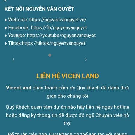
KẾT NỐI NGUYỄN VĂN QUYẾT
♦️ Webside:
https://nguyenvanquyet.vn/
♦️ Facebook:
https://fb/nguyenvanquyet
♦️ Youtube:
https://youtube/nguyenvanquyet
♦️ Tiktok:
https://tiktok/nguyenvanquyet
LIÊN HỆ VICEN LAND
VicenLand
chân thành cảm ơn Quý khách đã dành thời
gian cho chúng tôi
Quý Khách quan tâm dự án nào hãy liên hệ ngay hotline
hoặc đăng ký thông tin để được độ ngũ Chuyên viên hỗ
trợ.
Để thuận tiện hơn, Quý khách có thể liên lạc với chúng